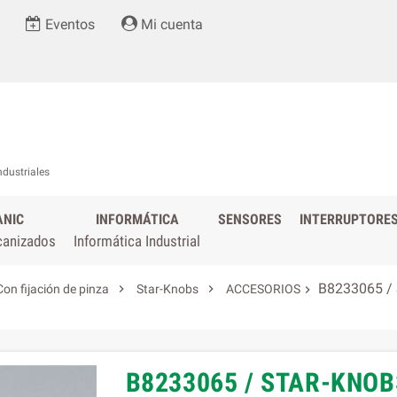
Eventos
Mi cuenta
ndustriales
ANIC
INFORMÁTICA
SENSORES
INTERRUPTORE
canizados
Informática Industrial
B8233065 / 


Con fijación de pinza
Star-Knobs
ACCESORIOS

B8233065 / STAR-KNOBS