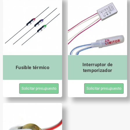
Interruptor de
Fusible térmico
temporizador
Solicitar presupuesto
Solicitar presupuesto