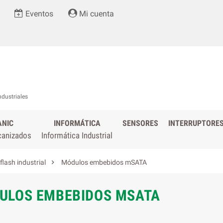
Eventos
Mi cuenta
ndustriales
ANIC
INFORMÁTICA
SENSORES
INTERRUPTORE
canizados
Informática Industrial

lash industrial
Módulos embebidos mSATA
ULOS EMBEBIDOS MSATA