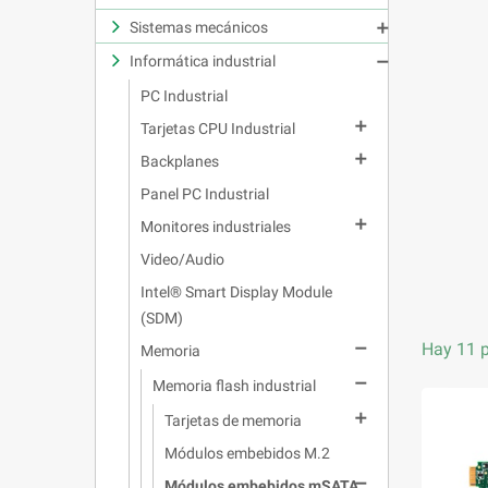
Sistemas mecánicos

Informática industrial

PC Industrial

Tarjetas CPU Industrial

Backplanes
Panel PC Industrial

Monitores industriales
Video/Audio
Intel® Smart Display Module
(SDM)
Hay 11 p

Memoria

Memoria flash industrial

Tarjetas de memoria
Módulos embebidos M.2

Módulos embebidos mSATA