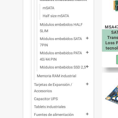
mSATA
Half size mSATA
Módulos embebidos HALF
MSA47
SLIM
SAT
Tran

Módulos embebidos SATA
Loss P
7PIN
tecno

Módulos embebidos PATA
40/44 PIN

Módulos embebidos SSD 2,5″
Memoria RAM industrial

Tarjetas de Expansión /
Accesorios
Capacitor UPS
Tablets industriales

Fuentes de alimentación