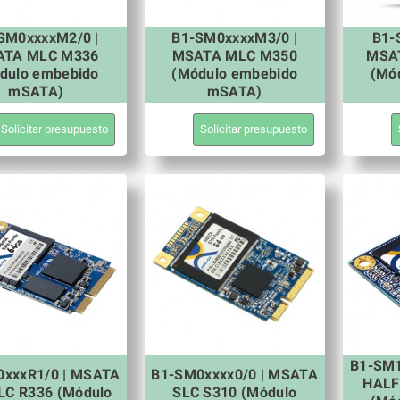
SM0xxxxM2/0 |
B1-SM0xxxxM3/0 |
B1-
ATA MLC M336
MSATA MLC M350
MSAT
dulo embebido
(Módulo embebido
(Mó
mSATA)
mSATA)
Solicitar presupuesto
Solicitar presupuesto
B1-SM1
xxxR1/0 | MSATA
B1-SM0xxxx0/0 | MSATA
HALF
C R336 (Módulo
SLC S310 (Módulo