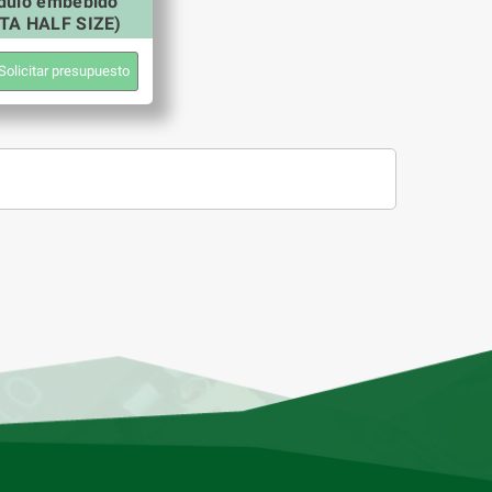
dulo embebido
TA HALF SIZE)
Solicitar presupuesto