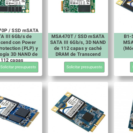
0P / SSD mSATA
A III 6Gb/s de
MSA470T / SSD mSATA
B1-
scend con Power
SATA III 6Gb/s, 3D NAND
MSA
rotection (PLP) y
de 112 capas y caché
(Mó
logía 3D NAND de
DRAM de Transcend
112 capas
Solicitar presupuesto
Solicitar presupuesto