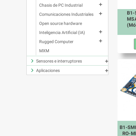

Chasis de PC Industrial
B1-

Comunicaciones Industriales
MS
Open source hardware
(Mó

Inteligencia Artificial (IA)

Rugged Computer
MXM
Sensores e interruptores

Aplicaciones

B1-SM0
RO-ML