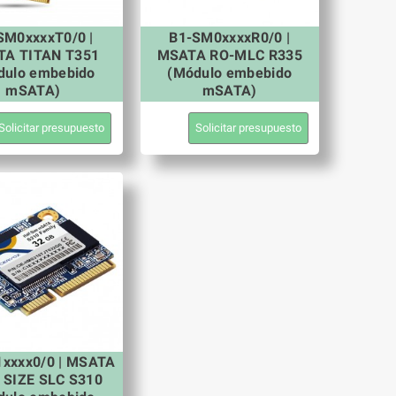
SM0xxxxT0/0 |
B1-SM0xxxxR0/0 |
A TITAN T351
MSATA RO-MLC R335
dulo embebido
(Módulo embebido
mSATA)
mSATA)
Solicitar presupuesto
Solicitar presupuesto
xxxx0/0 | MSATA
 SIZE SLC S310