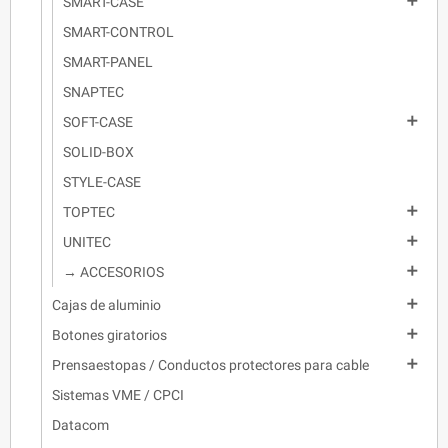

SMART-CASE
SMART-CONTROL
SMART-PANEL
SNAPTEC

SOFT-CASE
SOLID-BOX
STYLE-CASE

TOPTEC

UNITEC

→ ACCESORIOS

Cajas de aluminio

Botones giratorios

Prensaestopas / Conductos protectores para cable
Sistemas VME / CPCI
Datacom