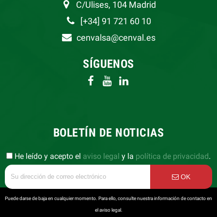
C/Ulises, 104 Madrid
[+34] 91 721 60 10
cenvalsa@cenval.es
SÍGUENOS
BOLETÍN DE NOTICIAS
He leído y acepto el
aviso legal
y la
política de privacidad
.
OK
Puede darse de baja en cualquier momento. Para ello, consulte nuestra información de contacto en
el aviso legal.