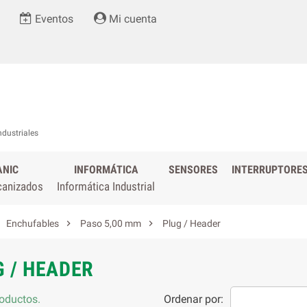
Eventos
Mi cuenta
ndustriales
ANIC
INFORMÁTICA
SENSORES
INTERRUPTORE
canizados
Informática Industrial


Enchufables
Paso 5,00 mm
Plug / Header
 / HEADER
oductos.
Ordenar por: