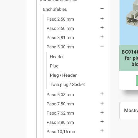

Enchufables

Paso 2,50 mm

Paso 3,50 mm

Paso 3,81 mm

Paso 5,00 mm
BC0148
Header
for p
bl
Plug
Plug / Header
Twin plug / Socket

Paso 5,08 mm

Paso 7,50 mm
Mostra

Paso 7,62 mm

Paso 8,80 mm

Paso 10,16 mm