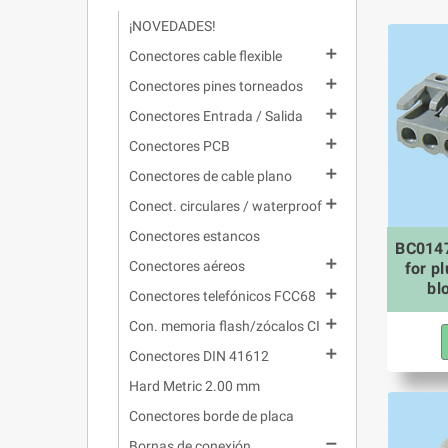
¡NOVEDADES!

Conectores cable flexible

Conectores pines torneados

Conectores Entrada / Salida

Conectores PCB

Conectores de cable plano

Conect. circulares / waterproof
Conectores estancos
BC0147

Conectores aéreos
for p
bl

Conectores telefónicos FCC68

Con. memoria flash/zócalos CI

Conectores DIN 41612
Hard Metric 2.00 mm
Conectores borde de placa

Bornas de conexión