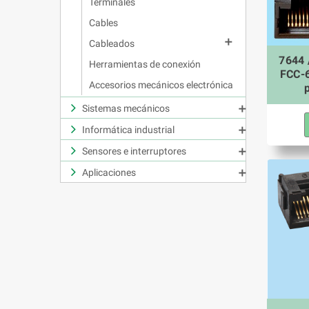
Terminales
Cables

Cableados
7644 
Herramientas de conexión
FCC-6
Accesorios mecánicos electrónica
Sistemas mecánicos

Informática industrial

Sensores e interruptores

Aplicaciones
