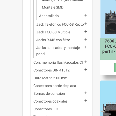
Montaje SMD

Apantallado

Jack Telefónico FCC-68 Recto

Jack FCC-68 Múltiple

Jacks RJ45 con filtro
7636 
FCC-6

Jacks cableados y montaje
perfil 
panel

Con. memoria flash/zócalos CI

Conectores DIN 41612
Hard Metric 2.00 mm
Conectores borde de placa

Bornas de conexión

Conectores coaxiales
Conectores IEC