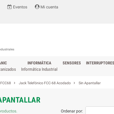
Eventos
Mi cuenta
ndustriales
ANIC
INFORMÁTICA
SENSORES
INTERRUPTORE
canizados
Informática Industrial


s FCC68
Jack Telefónico FCC-68 Acodado
Sin Apantallar
 APANTALLAR
roductos.
Ordenar por: