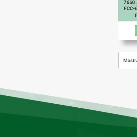
7660 
FCC-6
Mostra