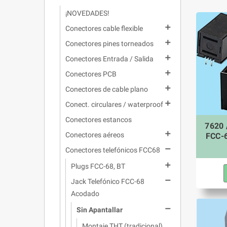
¡NOVEDADES!

Conectores cable flexible

Conectores pines torneados

Conectores Entrada / Salida

Conectores PCB

Conectores de cable plano

Conect. circulares / waterproof
Conectores estancos
7620 

Conectores aéreos
FCC-6

Conectores telefónicos FCC68

Plugs FCC-68, BT

Jack Telefónico FCC-68
Acodado

Sin Apantallar
Montaje THT (tradicional)