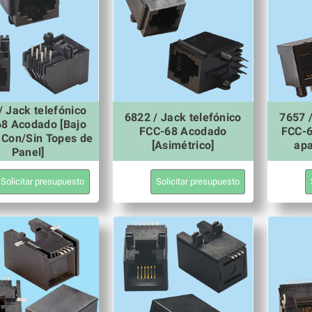
/ Jack telefónico
6822 / Jack telefónico
7657 /
8 Acodado [Bajo
FCC-68 Acodado
FCC-6
- Con/Sin Topes de
[Asimétrico]
apa
Panel]
Solicitar presupuesto
Solicitar presupuesto