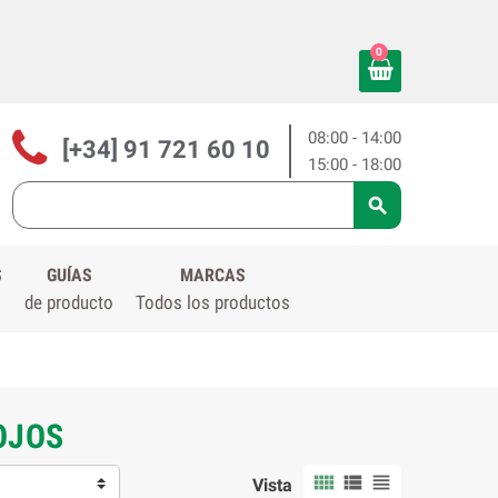
0
08:00 - 14:00
[+34] 91 721 60 10
15:00 - 18:00

S
GUÍAS
MARCAS
de producto
Todos los productos
OJOS



Vista