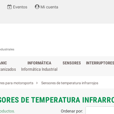
Eventos
Mi cuenta
ndustriales
ANIC
INFORMÁTICA
SENSORES
INTERRUPTORE
canizados
Informática Industrial

res para motorsports
Sensores de temperatura infrarrojos
SORES DE TEMPERATURA INFRARR
oductos.
Ordenar por: