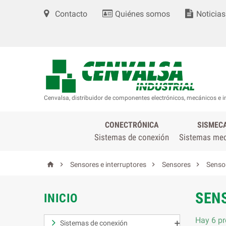
Contacto
Quiénes somos
Noticias
Cenvalsa, distribuidor de componentes electrónicos, mecánicos e i
CONECTRÓNICA
SISMEC
Sistemas de conexión
Sistemas me




Sensores e interruptores
Sensores
Senso
SEN
INICIO
Hay 6 pr
Sistemas de conexión
