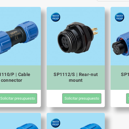
110/P | Cable
SP1112/S | Rear-nut
SP1
connector
mount
Solicitar presupuesto
Solicitar presupuesto