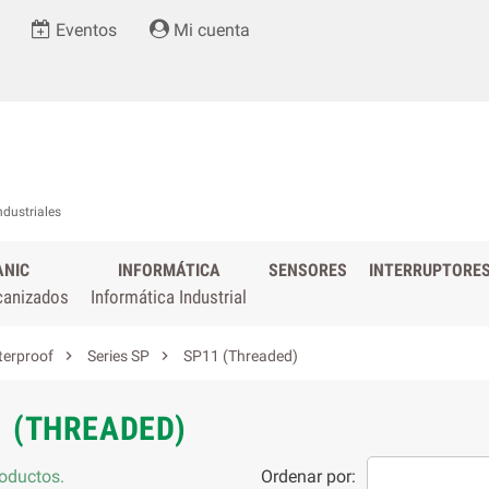
Eventos
Mi cuenta
ndustriales
ANIC
INFORMÁTICA
SENSORES
INTERRUPTORE
canizados
Informática Industrial


terproof
Series SP
SP11 (Threaded)
1 (THREADED)
oductos.
Ordenar por: