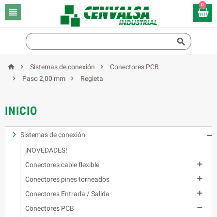
0





Sistemas de conexión
Conectores PCB


Paso 2,00 mm
Regleta
INICIO
Sistemas de conexión

¡NOVEDADES!

Conectores cable flexible

Conectores pines torneados

Conectores Entrada / Salida

Conectores PCB