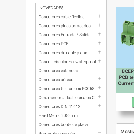
¡NOVEDADES!

Conectores cable flexible

Conectores pines torneados

Conectores Entrada / Salida

Conectores PCB

Conectores de cable plano

Conect. circulares / waterproof
Conectores estancos
BCEP
PCB te

Conectores aéreos
Curren

Conectores telefónicos FCC68

Con. memoria flash/zócalos CI

Conectores DIN 41612
Hard Metric 2.00 mm
Conectores borde de placa
Mostra

Bornas de conexión