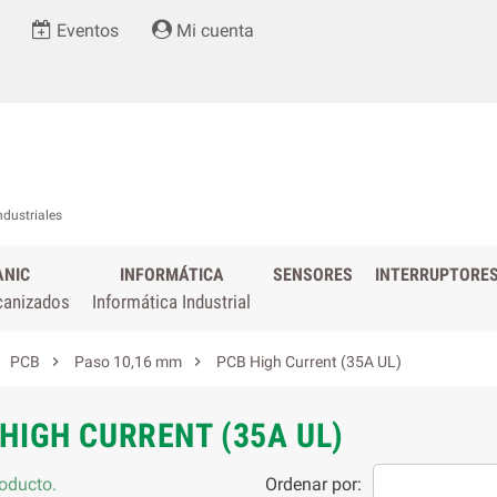
Eventos
Mi cuenta
ndustriales
ANIC
INFORMÁTICA
SENSORES
INTERRUPTORE
canizados
Informática Industrial


PCB
Paso 10,16 mm
PCB High Current (35A UL)
HIGH CURRENT (35A UL)
oducto.
Ordenar por: