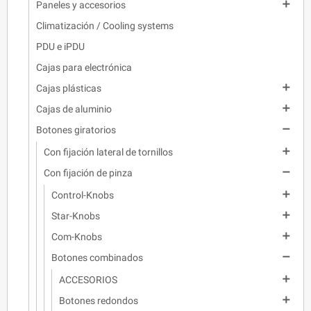

Paneles y accesorios
Climatización / Cooling systems
PDU e iPDU
Cajas para electrónica

Cajas plásticas

Cajas de aluminio

Botones giratorios

Con fijación lateral de tornillos

Con fijación de pinza

Control-Knobs

Star-Knobs

Com-Knobs

Botones combinados

ACCESORIOS

Botones redondos