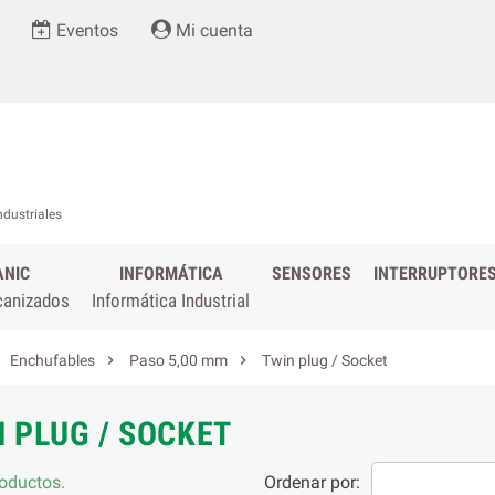
Eventos
Mi cuenta
ndustriales
ANIC
INFORMÁTICA
SENSORES
INTERRUPTORE
canizados
Informática Industrial


Enchufables
Paso 5,00 mm
Twin plug / Socket
 PLUG / SOCKET
oductos.
Ordenar por: