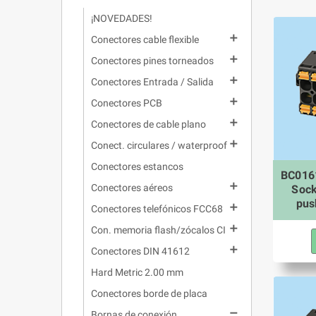
¡NOVEDADES!

Conectores cable flexible

Conectores pines torneados

Conectores Entrada / Salida

Conectores PCB

Conectores de cable plano

Conect. circulares / waterproof
Conectores estancos
BC0161

Conectores aéreos
Sock
pus

Conectores telefónicos FCC68

Con. memoria flash/zócalos CI

Conectores DIN 41612
Hard Metric 2.00 mm
Conectores borde de placa

Bornas de conexión