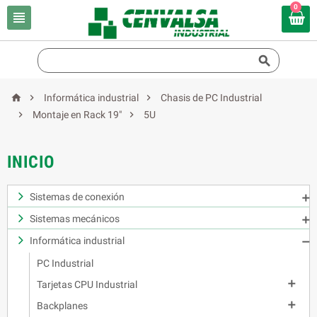
0





Informática industrial
Chasis de PC Industrial


Montaje en Rack 19"
5U
INICIO
Sistemas de conexión

Sistemas mecánicos

Informática industrial

PC Industrial

Tarjetas CPU Industrial

Backplanes