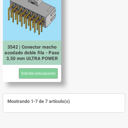
3542 | Conector macho
acodado doble fila - Paso
3,50 mm ULTRA POWER
Solicitar presupuesto
Mostrando 1-7 de 7 artículo(s)