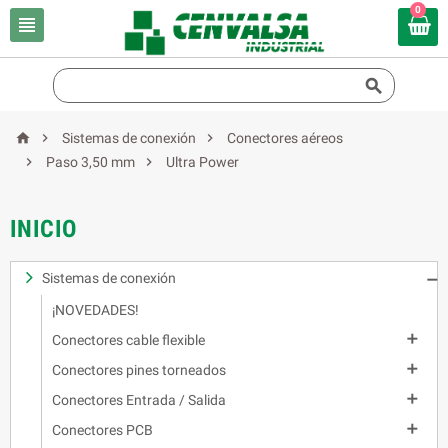
0





Sistemas de conexión
Conectores aéreos


Paso 3,50 mm
Ultra Power
INICIO
Sistemas de conexión

¡NOVEDADES!

Conectores cable flexible

Conectores pines torneados

Conectores Entrada / Salida

Conectores PCB