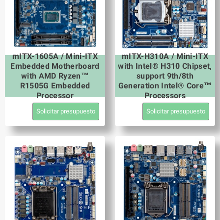
mITX-1605A / Mini-ITX
mITX-H310A / Mini-ITX
Embedded Motherboard
with Intel® H310 Chipset,
with AMD Ryzen™
support 9th/8th
R1505G Embedded
Generation Intel® Core™
Processor
Processors
Solicitar presupuesto
Solicitar presupuesto