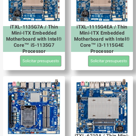
iTXL-1135G7A / Thin
iTXL-1115G4EA / Thin
Mini-ITX Embedded
Mini-ITX Embedded
Motherboard with Intel®
Motherboard with Intel®
Core™ i5-1135G7
Core™ i3-1115G4E
Processor
Processor
Solicitar presupuesto
Solicitar presupuesto
iTXL-6210A / Thin Mini-