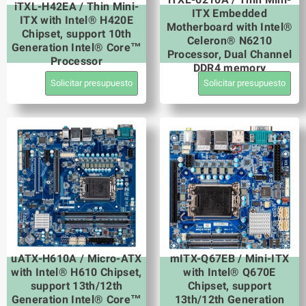
iTXL-H42EA / Thin Mini-
ITX Embedded
ITX with Intel® H420E
Motherboard with Intel®
Chipset, support 10th
Celeron® N6210
Generation Intel® Core™
Processor, Dual Channel
Processor
DDR4 memory
Solicitar presupuesto
Solicitar presupuesto
uATX-H610A / Micro-ATX
mITX-Q67EB / Mini-ITX
with Intel® H610 Chipset,
with Intel® Q670E
support 13th/12th
Chipset, support
Generation Intel® Core™
13th/12th Generation