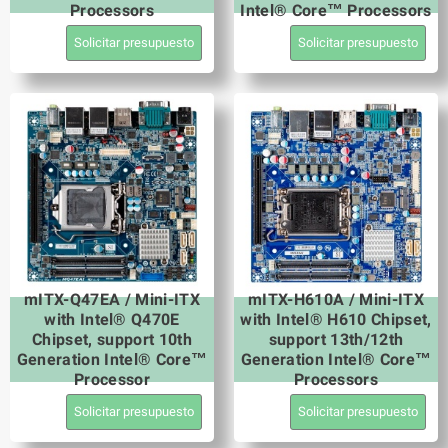
Processors
Intel® Core™ Processors
Solicitar presupuesto
Solicitar presupuesto
mITX-Q47EA / Mini-ITX
mITX-H610A / Mini-ITX
with Intel® Q470E
with Intel® H610 Chipset,
Chipset, support 10th
support 13th/12th
Generation Intel® Core™
Generation Intel® Core™
Processor
Processors
Solicitar presupuesto
Solicitar presupuesto