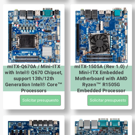
mITX-Q670A / Mini-ITX
mITX-1505A (Rev 1.0) /
with Intel® Q670 Chipset,
Mini-ITX Embedded
support 13th/12th
Motherboard with AMD
Generation Intel® Core™
Ryzen™ R1505G
Processors
Embedded Processor
Solicitar presupuesto
Solicitar presupuesto