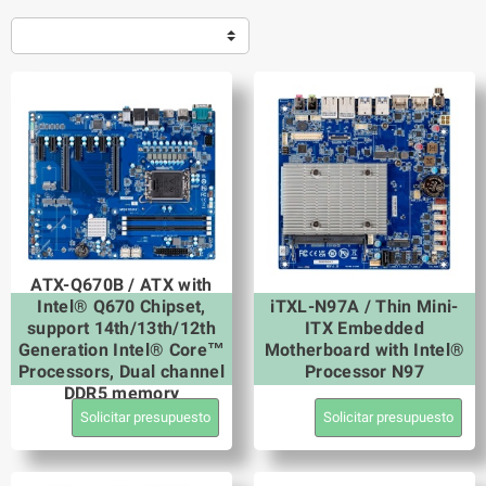
ATX-Q670B / ATX with
Intel® Q670 Chipset,
iTXL-N97A / Thin Mini-
support 14th/13th/12th
ITX Embedded
Generation Intel® Core™
Motherboard with Intel®
Processors, Dual channel
Processor N97
DDR5 memory
Solicitar presupuesto
Solicitar presupuesto