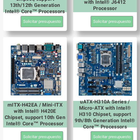
with Intel® J6412
13th/12th Generation
Processor
Intel® Core™ Processors
Solicitar presupuesto
Solicitar presupuesto
uATX-H310A Series /
mITX-H42EA / Mini-ITX
Micro-ATX with Intel®
with Intel® H420E
H310 Chipset, support
Chipset, support 10th Gen
9th/8th Generation Intel®
Intel® Core™ Processor
Core™ Processors
Solicitar presupuesto
Solicitar presupuesto