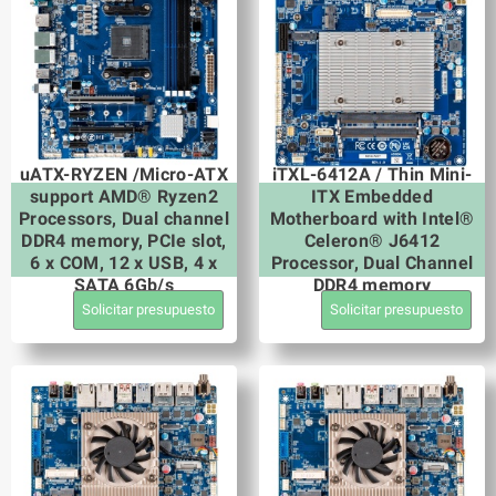
uATX-RYZEN /Micro-ATX
iTXL-6412A / Thin Mini-
support AMD® Ryzen2
ITX Embedded
Processors, Dual channel
Motherboard with Intel®
DDR4 memory, PCIe slot,
Celeron® J6412
6 x COM, 12 x USB, 4 x
Processor, Dual Channel
SATA 6Gb/s
DDR4 memory
Solicitar presupuesto
Solicitar presupuesto