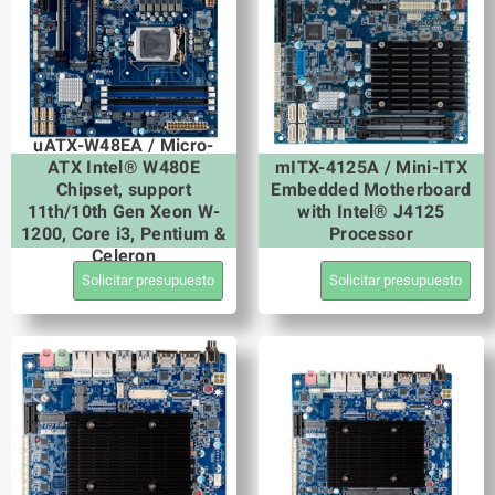
uATX-W48EA / Micro-
ATX Intel® W480E
mITX-4125A / Mini-ITX
Chipset, support
Embedded Motherboard
11th/10th Gen Xeon W-
with Intel® J4125
1200, Core i3, Pentium &
Processor
Celeron
Solicitar presupuesto
Solicitar presupuesto