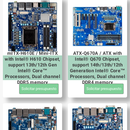
mITX-H610E / Mini-ITX
ATX-Q670A / ATX with
with Intel® H610 Chipset,
Intel® Q670 Chipset,
support 13th/12th Gen
support 14th/13th/12th
Intel® Core™
Generation Intel® Core™
Processors, Dual channel
Processors, Dual channel
DDR5 memory
DDR4 memory
Solicitar presupuesto
Solicitar presupuesto