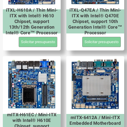
iTXL-H610A / Thin Mini-
iTXL-Q47EA / Thin Mini-
ITX with Intel® H610
ITX with Intel® Q470E
Chipset, support
Chipset, support 10th
13th/12th Generation
Generation Intel® Core™
Intel® Core™ Processor
Processor
Solicitar presupuesto
Solicitar presupuesto
mITX-H61EC / Mini-ITX
mITX-6412A / Mini-ITX
with Intel® H610E
Embedded Motherboard
Chipset, support