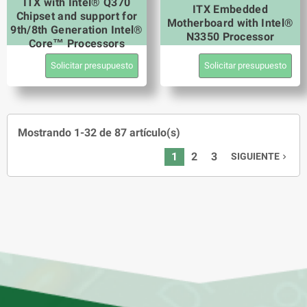
ITX with Intel® Q370
ITX Embedded
Chipset and support for
Motherboard with Intel®
9th/8th Generation Intel®
N3350 Processor
Core™ Processors
Solicitar presupuesto
Solicitar presupuesto
Mostrando 1-32 de 87 artículo(s)
1
2
3
SIGUIENTE
