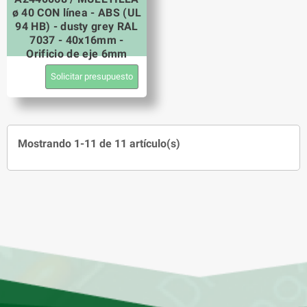
ø 40 CON línea - ABS (UL
94 HB) - dusty grey RAL
7037 - 40x16mm -
Orificio de eje 6mm
Solicitar presupuesto
Mostrando 1-11 de 11 artículo(s)