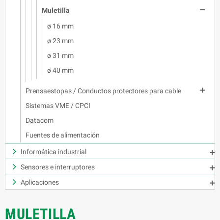

Muletilla
ø 16 mm
ø 23 mm
ø 31 mm
ø 40 mm

Prensaestopas / Conductos protectores para cable
Sistemas VME / CPCI
Datacom
Fuentes de alimentación
Informática industrial

Sensores e interruptores

Aplicaciones

MULETILLA