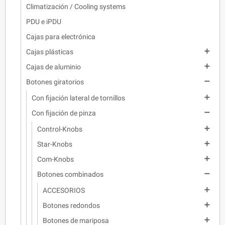
Climatización / Cooling systems
PDU e iPDU
Cajas para electrónica

Cajas plásticas

Cajas de aluminio

Botones giratorios

Con fijación lateral de tornillos

Con fijación de pinza

Control-Knobs

Star-Knobs

Com-Knobs

Botones combinados

ACCESORIOS

Botones redondos

Botones de mariposa