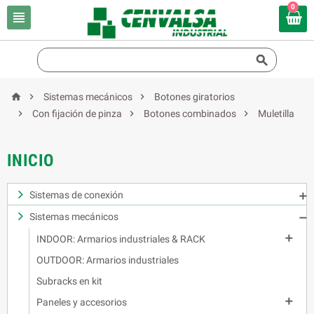
0





Sistemas mecánicos
Botones giratorios



Con fijación de pinza
Botones combinados
Muletilla
INICIO
Sistemas de conexión

Sistemas mecánicos


INDOOR: Armarios industriales & RACK
OUTDOOR: Armarios industriales
Subracks en kit

Paneles y accesorios