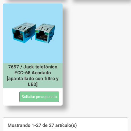
7697 / Jack telefónico
FCC-68 Acodado
[apantallado con filtro y
LED]
Solicitar presupuesto
Mostrando 1-27 de 27 artículo(s)