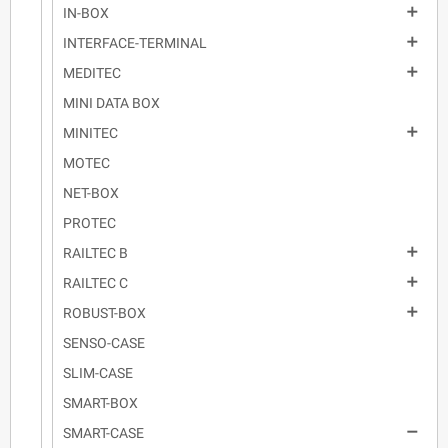

IN-BOX

INTERFACE-TERMINAL

MEDITEC
MINI DATA BOX

MINITEC
MOTEC
NET-BOX
PROTEC

RAILTEC B

RAILTEC C

ROBUST-BOX
SENSO-CASE
SLIM-CASE
SMART-BOX

SMART-CASE