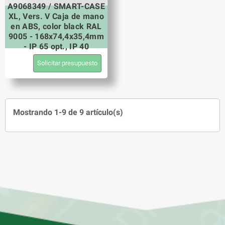
A9068349 / SMART-CASE
XL, Vers. V Caja de mano
en ABS, color black RAL
9005 - 168x74,4x35,4mm
- IP 65 opt., IP 40
Solicitar presupuesto
Mostrando 1-9 de 9 artículo(s)