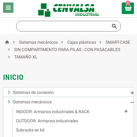
0






Sistemas mecánicos
Cajas plásticas
SMART-CASE

SIN COMPARTIMENTO PARA PILAS - CON PASACABLES

TAMAÑO XL
INICIO
Sistemas de conexión

Sistemas mecánicos


INDOOR: Armarios industriales & RACK
OUTDOOR: Armarios industriales
Subracks en kit