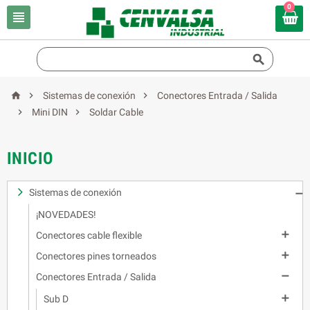
0





Sistemas de conexión
Conectores Entrada / Salida


Mini DIN
Soldar Cable
INICIO
Sistemas de conexión

¡NOVEDADES!

Conectores cable flexible

Conectores pines torneados

Conectores Entrada / Salida

Sub D