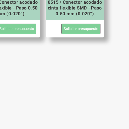
 Conector acodado
0515 / Conector acodado
lexible - Paso 0.50
cinta flexible SMD - Paso
m (0.020”)
0.50 mm (0.020”)
Solicitar presupuesto
Solicitar presupuesto