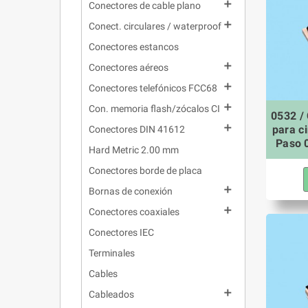

Conectores de cable plano

Conect. circulares / waterproof
Conectores estancos

Conectores aéreos

Conectores telefónicos FCC68

Con. memoria flash/zócalos CI
0532 /

para ci
Conectores DIN 41612
Paso 
Hard Metric 2.00 mm
Conectores borde de placa

Bornas de conexión

Conectores coaxiales
Conectores IEC
Terminales
Cables

Cableados