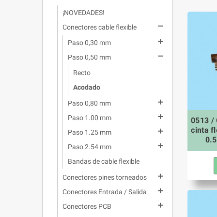
¡NOVEDADES!

Conectores cable flexible

Paso 0,30 mm

Paso 0,50 mm
Recto
Acodado

Paso 0,80 mm

Paso 1.00 mm
0513 /
cinta f

Paso 1.25 mm
0.

Paso 2.54 mm
Bandas de cable flexible

Conectores pines torneados

Conectores Entrada / Salida

Conectores PCB