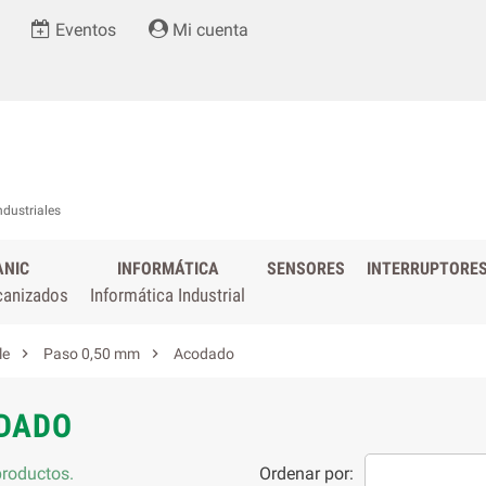
Eventos
Mi cuenta
ndustriales
ANIC
INFORMÁTICA
SENSORES
INTERRUPTORE
canizados
Informática Industrial


le
Paso 0,50 mm
Acodado
DADO
roductos.
Ordenar por: