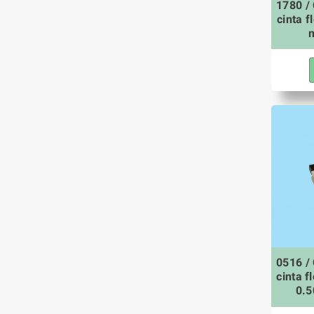
1780 /
cinta f
0516 /
cinta f
0.5