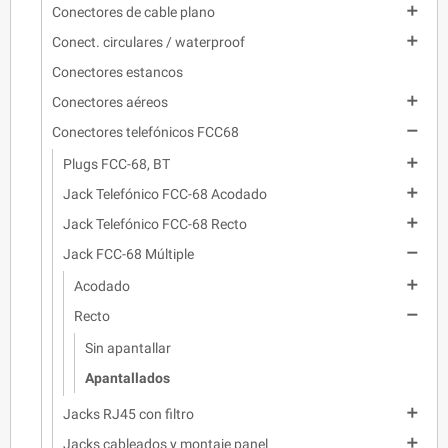

Conectores de cable plano

Conect. circulares / waterproof
Conectores estancos

Conectores aéreos

Conectores telefónicos FCC68

Plugs FCC-68, BT

Jack Telefónico FCC-68 Acodado

Jack Telefónico FCC-68 Recto

Jack FCC-68 Múltiple

Acodado

Recto
Sin apantallar
Apantallados

Jacks RJ45 con filtro

Jacks cableados y montaje panel