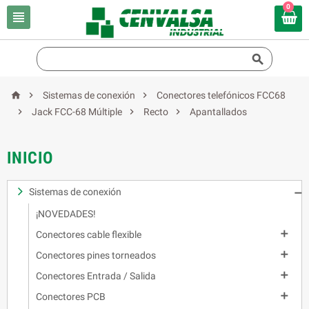
0





Sistemas de conexión
Conectores telefónicos FCC68



Jack FCC-68 Múltiple
Recto
Apantallados
INICIO
Sistemas de conexión

¡NOVEDADES!

Conectores cable flexible

Conectores pines torneados

Conectores Entrada / Salida

Conectores PCB