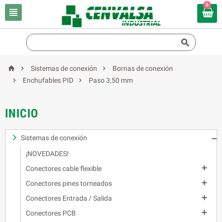
0





Sistemas de conexión
Bornas de conexión


Enchufables PID
Paso 3,50 mm
INICIO
Sistemas de conexión

¡NOVEDADES!

Conectores cable flexible

Conectores pines torneados

Conectores Entrada / Salida

Conectores PCB