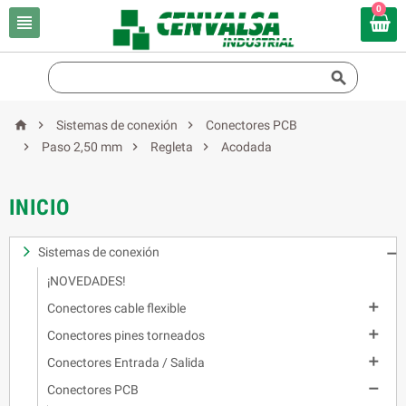
0





Sistemas de conexión
Conectores PCB



Paso 2,50 mm
Regleta
Acodada
INICIO
Sistemas de conexión

¡NOVEDADES!

Conectores cable flexible

Conectores pines torneados

Conectores Entrada / Salida

Conectores PCB