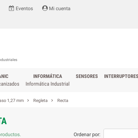
Eventos
Mi cuenta
ndustriales
ANIC
INFORMÁTICA
SENSORES
INTERRUPTORE
canizados
Informática Industrial


aso 1,27 mm
Regleta
Recta
TA
roductos.
Ordenar por: