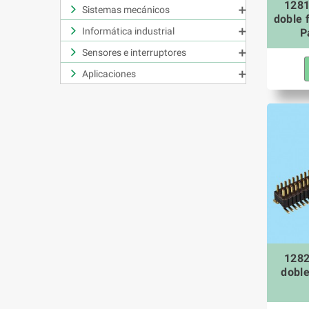
1281
Sistemas mecánicos

doble f
Informática industrial
P

Sensores e interruptores

Aplicaciones

1282
doble