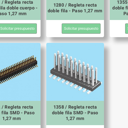
 / Regleta recta
1355 
1280 / Regleta recta
ila doble cuerpo -
doble f
doble fila - Paso 1,27 mm
aso 1,27 mm
P
Solicitar presupuesto
Solicitar presupuesto
 / Regleta recta
1358 / Regleta recta
 fila SMD - Paso
doble fila SMD - Paso
1,27 mm
1,27 mm