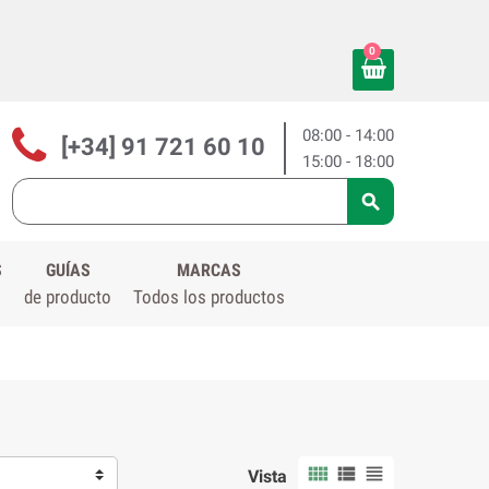
0
08:00 - 14:00
[+34] 91 721 60 10
15:00 - 18:00

S
GUÍAS
MARCAS
de producto
Todos los productos



Vista