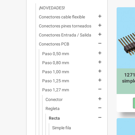
¡NOVEDADES!

Conectores cable flexible

Conectores pines torneados

Conectores Entrada / Salida

Conectores PCB

Paso 0,50 mm

Paso 0,80 mm

Paso 1,00 mm
1271

simpl
Paso 1,25 mm

Paso 1,27 mm

Conector

Regleta

Recta
Simple fila