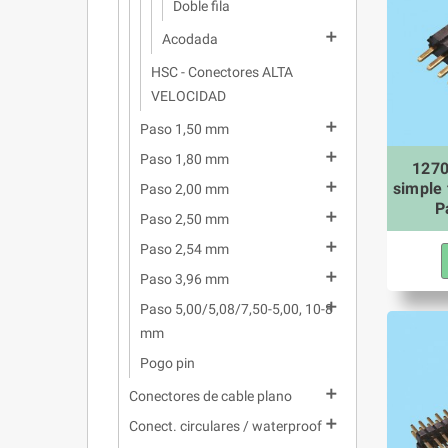
Doble fila

Acodada
HSC - Conectores ALTA
VELOCIDAD

Paso 1,50 mm

Paso 1,80 mm
1270
simple 

Paso 2,00 mm
P

Paso 2,50 mm

Paso 2,54 mm

Paso 3,96 mm

Paso 5,00/5,08/7,50-5,00, 10-8
mm
Pogo pin

Conectores de cable plano

Conect. circulares / waterproof