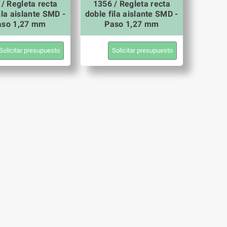
/ Regleta recta
1356 / Regleta recta
ila aislante SMD -
doble fila aislante SMD -
aso 1,27 mm
Paso 1,27 mm
Solicitar presupuesto
Solicitar presupuesto