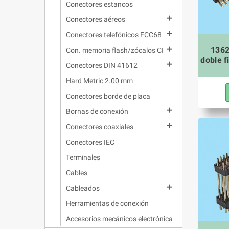
Conectores estancos

Conectores aéreos

Conectores telefónicos FCC68
1362

Con. memoria flash/zócalos CI
doble f

Conectores DIN 41612
Hard Metric 2.00 mm
Conectores borde de placa

Bornas de conexión

Conectores coaxiales
Conectores IEC
Terminales
Cables

Cableados
Herramientas de conexión
Accesorios mecánicos electrónica