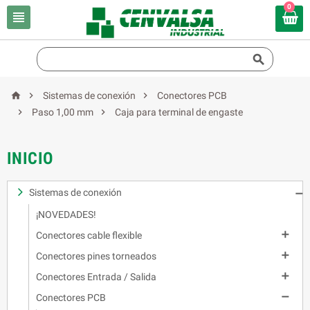
0





Sistemas de conexión
Conectores PCB


Paso 1,00 mm
Caja para terminal de engaste
INICIO
Sistemas de conexión

¡NOVEDADES!

Conectores cable flexible

Conectores pines torneados

Conectores Entrada / Salida

Conectores PCB