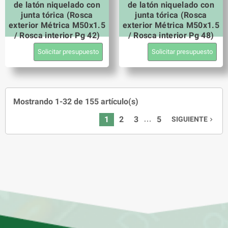
de latón niquelado con
de latón niquelado con
junta tórica (Rosca
junta tórica (Rosca
exterior Métrica M50x1.5
exterior Métrica M50x1.5
/ Rosca interior Pg 42)
/ Rosca interior Pg 48)
Solicitar presupuesto
Solicitar presupuesto
Mostrando 1-32 de 155 artículo(s)
…
1
2
3
5
SIGUIENTE
