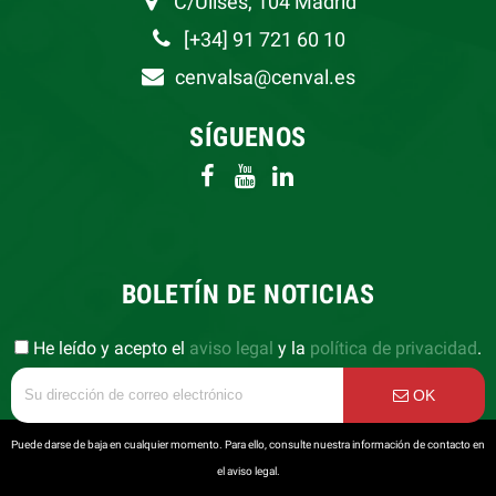
C/Ulises, 104 Madrid
[+34] 91 721 60 10
cenvalsa@cenval.es
SÍGUENOS
BOLETÍN DE NOTICIAS
He leído y acepto el
aviso legal
y la
política de privacidad
.
OK
Puede darse de baja en cualquier momento. Para ello, consulte nuestra información de contacto en
el aviso legal.