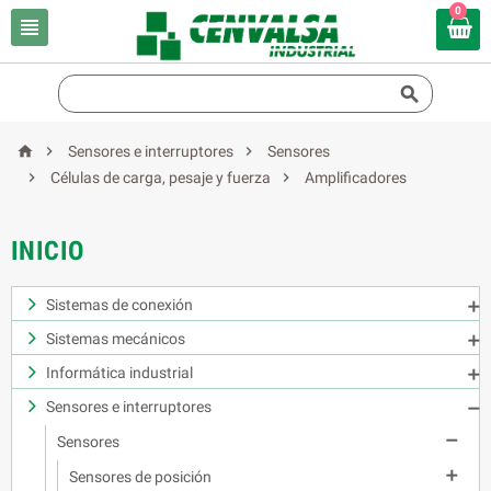
0





Sensores e interruptores
Sensores


Células de carga, pesaje y fuerza
Amplificadores
INICIO
Sistemas de conexión

Sistemas mecánicos

Informática industrial

Sensores e interruptores


Sensores

Sensores de posición