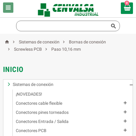
0





Sistemas de conexión
Bornas de conexión


Screwless PCB
Paso 10,16 mm
INICIO
Sistemas de conexión

¡NOVEDADES!

Conectores cable flexible

Conectores pines torneados

Conectores Entrada / Salida

Conectores PCB