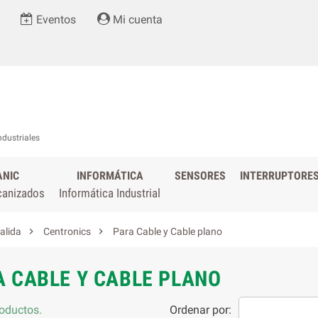
Eventos
Mi cuenta
ndustriales
ANIC
INFORMÁTICA
SENSORES
INTERRUPTORE
canizados
Informática Industrial


alida
Centronics
Para Cable y Cable plano
A CABLE Y CABLE PLANO
oductos.
Ordenar por: