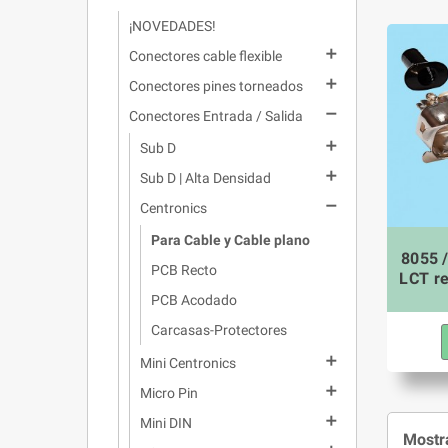
¡NOVEDADES!

Conectores cable flexible

Conectores pines torneados

Conectores Entrada / Salida

Sub D

Sub D | Alta Densidad

Centronics
Para Cable y Cable plano
8055 
PCB Recto
LCT r
PCB Acodado
Carcasas-Protectores

Mini Centronics

Micro Pin

Mini DIN
Mostra