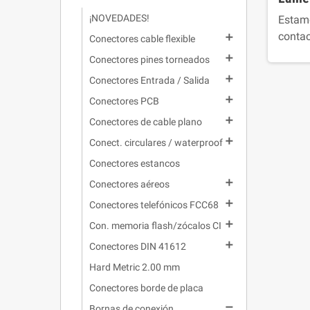
¡NOVEDADES!
Estamo
contac

Conectores cable flexible

Conectores pines torneados

Conectores Entrada / Salida

Conectores PCB

Conectores de cable plano

Conect. circulares / waterproof
Conectores estancos

Conectores aéreos

Conectores telefónicos FCC68

Con. memoria flash/zócalos CI

Conectores DIN 41612
Hard Metric 2.00 mm
Conectores borde de placa

Bornas de conexión