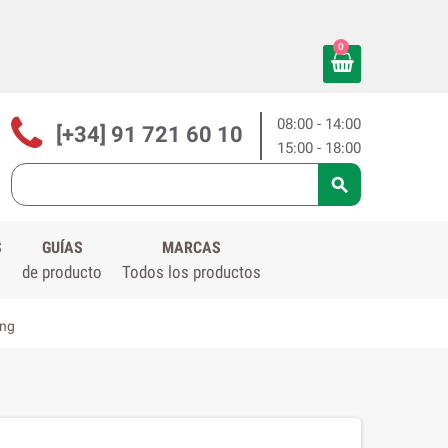
0
08:00 - 14:00
[+34] 91 721 60 10
15:00 - 18:00

S
GUÍAS
MARCAS
de producto
Todos los productos
ing