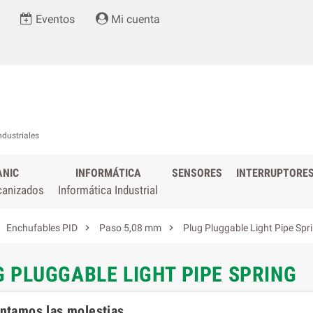
Eventos
Mi cuenta
ndustriales
ANIC
INFORMÁTICA
SENSORES
INTERRUPTORE
canizados
Informática Industrial


Enchufables PID
Paso 5,08 mm
Plug Pluggable Light Pipe Spr
 PLUGGABLE LIGHT PIPE SPRING
tamos las molestias.