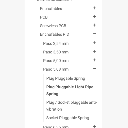

Enchufables

PCB

Screwless PCB

Enchufables PID

Paso 2,54 mm

Paso 3,50 mm

Paso 5,00 mm

Paso 5,08 mm
Plug Pluggable Spring
Plug Pluggable Light Pipe
Spring
Plug / Socket pluggable anti-
vibration
Socket Pluggable Spring

Paso 6,35 mm