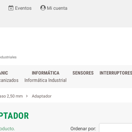
Eventos
Mi cuenta
ndustriales
ANIC
INFORMÁTICA
SENSORES
INTERRUPTORE
canizados
Informática Industrial

aso 2,50 mm
Adaptador
PTADOR
oducto.
Ordenar por: