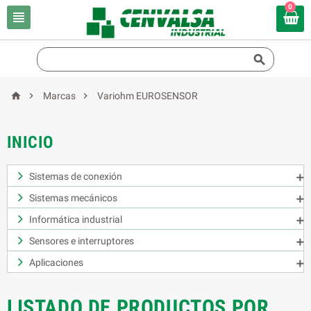
0





Marcas
Variohm EUROSENSOR
INICIO
Sistemas de conexión

Sistemas mecánicos

Informática industrial

Sensores e interruptores

Aplicaciones

LISTADO DE PRODUCTOS POR