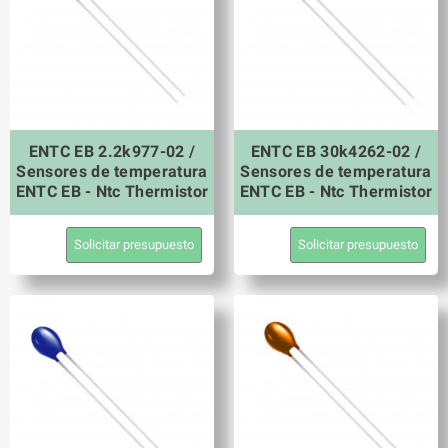
ENTC EB 2.2k977-02 /
ENTC EB 30k4262-02 /
Sensores de temperatura
Sensores de temperatura
ENTC EB - Ntc Thermistor
ENTC EB - Ntc Thermistor
Solicitar presupuesto
Solicitar presupuesto