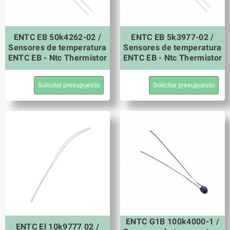
ENTC EB 50k4262-02 /
ENTC EB 5k3977-02 /
Sensores de temperatura
Sensores de temperatura
ENTC EB - Ntc Thermistor
ENTC EB - Ntc Thermistor
Solicitar presupuesto
Solicitar presupuesto
ENTC G1B 100k4000-1 /
ENTC El 10k9777 02 /