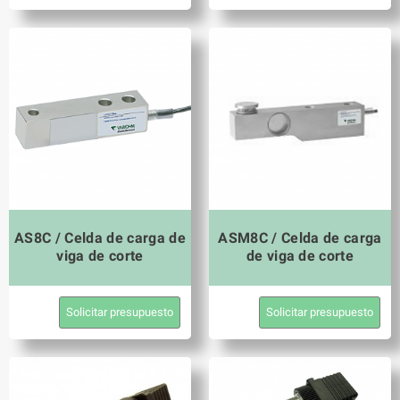
AS8C / Celda de carga de
ASM8C / Celda de carga
viga de corte
de viga de corte
Solicitar presupuesto
Solicitar presupuesto