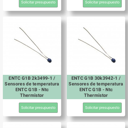
Solicitar presupuesto
Solicitar presupuesto
ENTC G1B 2k3499-1 /
ENTC G1B 30k3942-1 /
Sensores de temperatura
Sensores de temperatura
ENTC G1B - Ntc
ENTC G1B - Ntc
Thermistor
Thermistor
Solicitar presupuesto
Solicitar presupuesto