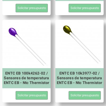
Solicitar presupuesto
Solicitar presupuesto
ENTC EB 100k4262-02 /
ENTC EB 10k3977-02 /
Sensores de temperatura
Sensores de temperatura
ENTC EB - Ntc Thermistor
ENTC EB - Ntc Thermistor
Solicitar presupuesto
Solicitar presupuesto