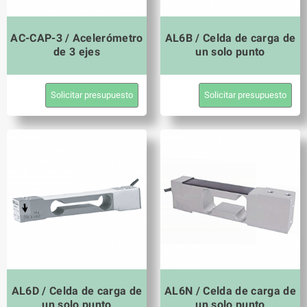
AC-CAP-3 / Acelerómetro
AL6B / Celda de carga de
de 3 ejes
un solo punto
Solicitar presupuesto
Solicitar presupuesto
AL6D / Celda de carga de
AL6N / Celda de carga de
un solo punto
un solo punto