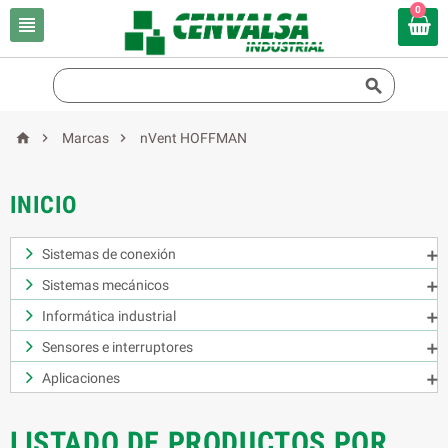
0





Marcas
nVent HOFFMAN
INICIO
Sistemas de conexión

Sistemas mecánicos

Informática industrial

Sensores e interruptores

Aplicaciones

LISTADO DE PRODUCTOS POR