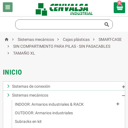
0






Sistemas mecánicos
Cajas plásticas
SMART-CASE

SIN COMPARTIMENTO PARA PILAS - SIN PASACABLES

TAMAÑO XL
INICIO
Sistemas de conexión

Sistemas mecánicos


INDOOR: Armarios industriales & RACK
OUTDOOR: Armarios industriales
Subracks en kit