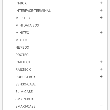

IN-BOX

INTERFACE-TERMINAL

MEDITEC
MINI DATA BOX

MINITEC
MOTEC
NET-BOX
PROTEC

RAILTEC B

RAILTEC C

ROBUST-BOX
SENSO-CASE
SLIM-CASE
SMART-BOX

SMART-CASE