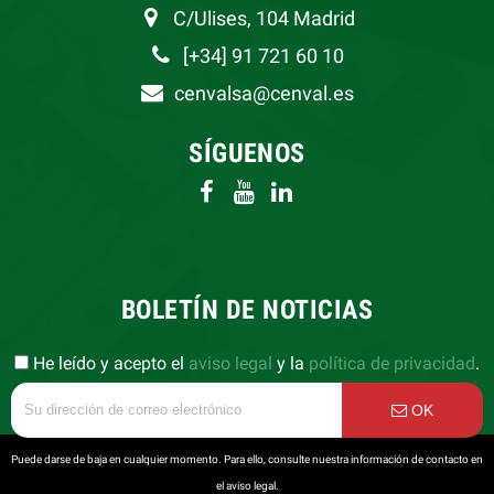
C/Ulises, 104 Madrid
[+34] 91 721 60 10
cenvalsa@cenval.es
SÍGUENOS
BOLETÍN DE NOTICIAS
He leído y acepto el
aviso legal
y la
política de privacidad
.
OK
Puede darse de baja en cualquier momento. Para ello, consulte nuestra información de contacto en
el aviso legal.