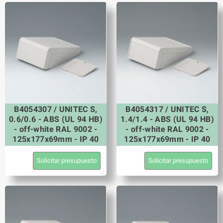
B4054307 / UNITEC S,
B4054317 / UNITEC S,
0.6/0.6 - ABS (UL 94 HB)
1.4/1.4 - ABS (UL 94 HB)
- off-white RAL 9002 -
- off-white RAL 9002 -
125x177x69mm - IP 40
125x177x69mm - IP 40
Solicitar presupuesto
Solicitar presupuesto