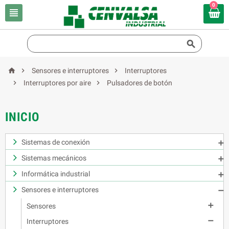
0





Sensores e interruptores
Interruptores


Interruptores por aire
Pulsadores de botón
INICIO
Sistemas de conexión

Sistemas mecánicos

Informática industrial

Sensores e interruptores


Sensores

Interruptores