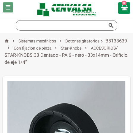
0


B8133639



Sistemas mecánicos
Botones giratorios

/



Con fijación de pinza
Star-Knobs
ACCESORIOS
STAR-KNOBS 33 Dentado - PA 6 - nero - 33x14mm - Orificio
de eje 1/4″