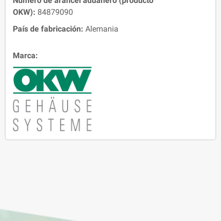
Número de arancel aduanero (producto
OKW):
84879090
País de fabricación:
Alemania
Marca: