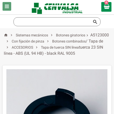
0


A5123000



Sistemas mecánicos
Botones giratorios

/ Tapa de


Con fijación de pinza
Botones combinados
tuerca 23 SIN


ACCESORIOS
Tapa de tuerca SIN línea
línea - ABS (UL 94 HB) - black RAL 9005