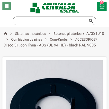
0


A7331010



Sistemas mecánicos
Botones giratorios

/



Con fijación de pinza
Com-Knobs
ACCESORIOS
Disco 31, con línea - ABS (UL 94 HB) - black RAL 9005