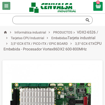
0


VDX2-6526 /



Informática industrial
PRODUCTOS

Tarjeta industrial


Tarjetas CPU Industrial
Embebidas
CPU


3,5″-ECX-ETX / PICO-ITX / EPIC BOARD
3,5″-ECX-ETX
Embebida - Procesador Vortex86DX2 600-800MHz