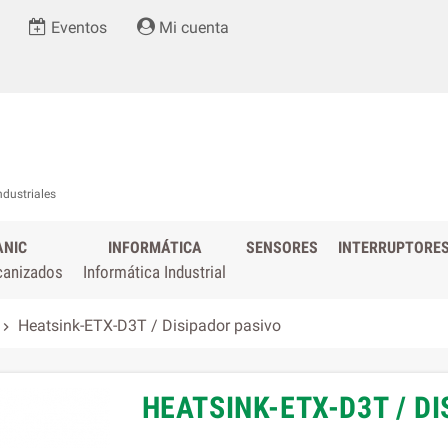
Eventos
Mi cuenta
ndustriales
ANIC
INFORMÁTICA
SENSORES
INTERRUPTORE
canizados
Informática Industrial
Heatsink-ETX-D3T / Disipador pasivo

HEATSINK-ETX-D3T / D