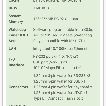
Cache
L1:16K I-Cache, 16K D-Cache
BIOS
AMI BIOS
System
128/256MB DDR2 Onboard
Memory
Watchdog
Software programmable from 30.5μ
Timer 0 & 1
sec. to 512 sec. x 2 sets (Watchdog 1
Sets
fully compatible with M6117D)
LAN
Integrated 10/100Mbps Ethernet
RS-232 port x4 (TX /RX x3)
I /O
USB port (Ver2.0) x3
Interface
10/100Mbps Ethernet port x1
1.25mm 3-pin wafer for RS-232 x3
1.25mm 5-pin wafer for USB x1
Connectors
1.25mm 4-pin wafer for Keyboard x1
1.25mm 6-pin wafer for JTAG x1
Type I/II Compact Flash slot x1