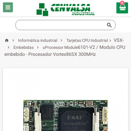
0


VSX-



Informática industrial
Tarjetas CPU Industrial

6101-V2 / Modulo CPU


Embebidas
uProcessor Module
embebido - Procesador Vortex86SX 300MHz