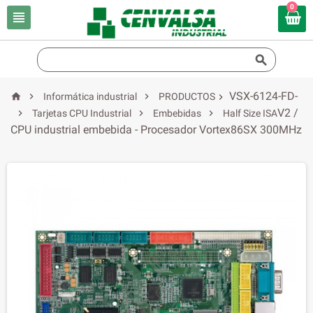
0


VSX-6124-FD-



Informática industrial
PRODUCTOS

V2 /



Tarjetas CPU Industrial
Embebidas
Half Size ISA
CPU industrial embebida - Procesador Vortex86SX 300MHz