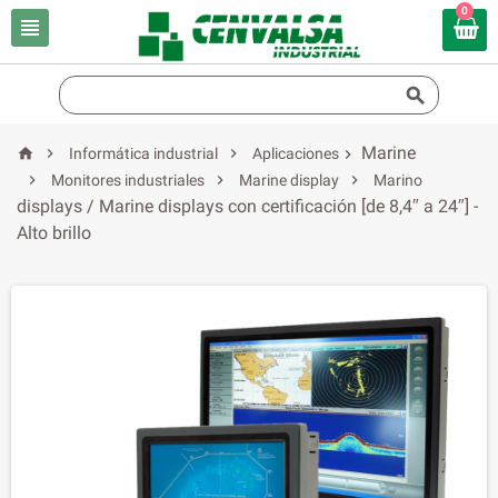
0


Marine



Informática industrial
Aplicaciones




Monitores industriales
Marine display
Marino
displays / Marine displays con certificación [de 8,4″ a 24″] -
Alto brillo