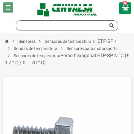
0


ETP-SP /



Sensores
Sensores de temperatura



Sondas de temperatura
Sensores para motorsports
Perno hexagonal ETP-SP NTC (±

Sensores de temperatura
0.2 ° C / 0 ... 70 ° C)