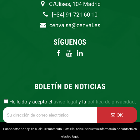
C/Ulises, 104 Madrid
[+34] 91 721 60 10
cenvalsa@cenval.es
SÍGUENOS
BOLETÍN DE NOTICIAS
He leído y acepto el
aviso legal
y la
política de privacidad
.
OK
Puede darse de baja en cualquier momento. Para ello, consulte nuestra información de contacto en
el aviso legal.