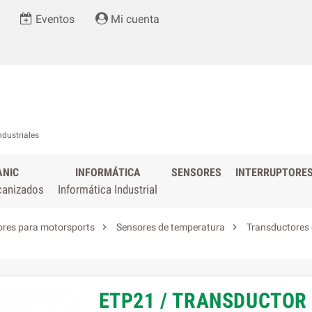
Eventos
Mi cuenta
ndustriales
ANIC
INFORMÁTICA
SENSORES
INTERRUPTORE
canizados
Informática Industrial


res para motorsports
Sensores de temperatura
Transductores
ETP21 / TRANSDUCTOR