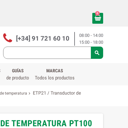
0
08:00 - 14:00
[+34] 91 721 60 10
15:00 - 18:00

S
GUÍAS
MARCAS
de producto
Todos los productos
ETP21 / Transductor de
 de temperatura

 DE TEMPERATURA PT100