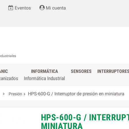
Eventos
Mi cuenta
ndustriales
ANIC
INFORMÁTICA
SENSORES
INTERRUPTORE
canizados
Informática Industrial
HPS-600-G / Interruptor de presión en miniatura

Presión

HPS-600-G / INTERRUP
MINIATURA