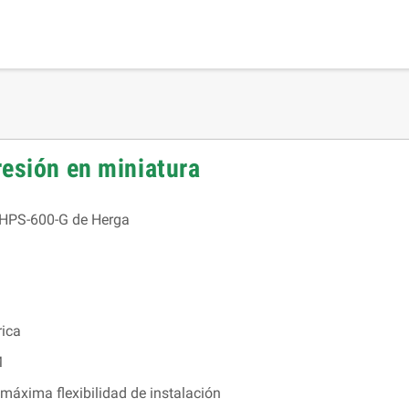
resión en miniatura
r HPS-600-G de Herga
rica
M
máxima flexibilidad de instalación