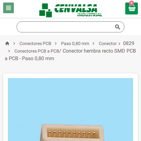
0


0829




Conectores PCB
Paso 0,80 mm
Conector

/ Conector hembra recto SMD PCB

Conectores PCB a PCB
a PCB - Paso 0,80 mm